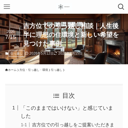
吉方位での引っ越し相談｜人生後
2026
半に理想の住環境と新しい希望を
7/15
見つけた事例
2026年5月12日
2026年7月15日
引っ越し
ホーム
方位・引っ越し・環境
引っ越し
目次
「このままではいけない」と感じていま
した
吉方位での引っ越しをご提案いただきま