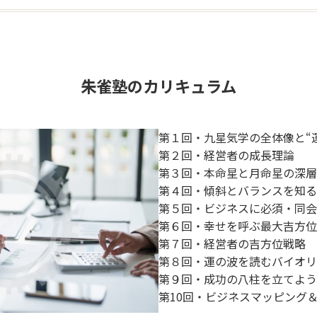
朱雀塾のカリキュラム
第１回・九星気学の全体像と“
第２回・経営者の成長理論
第３回・本命星と月命星の深層
第４回・傾斜とバランスを知る
第５回・ビジネスに必須・同会
第６回・幸せを呼ぶ最大吉方位
第７回・経営者の吉方位戦略
第８回・運の波を読むバイオリ
第９回・成功の八柱を立てよう
第10回・ビジネスマッピング