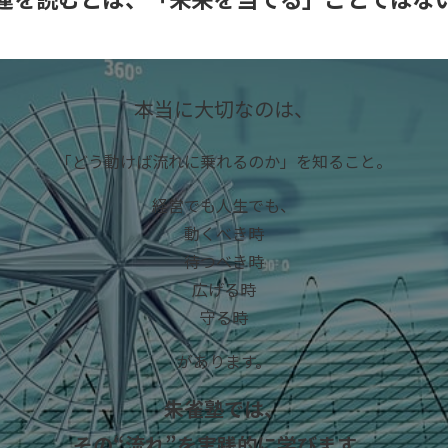
本当に大切なのは、
「どう動けば流れに乗れるのか」を知ること。
経営でも人生でも、
動くべき時
待つべき時
広げる時
守る時
があります。
朱雀塾では、
その“流れ”を実践的に学びます。